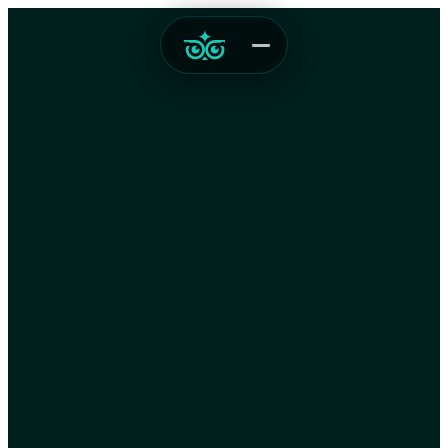
Templates
01
Insights
02
Het verhaal
03
Contact
04